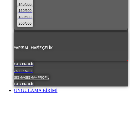
145/600
160/600
180/600
200/600
YAPISAL HAFIF ÇELIK
C/C+ PROFIL
Z/Z+ PROFIL
SIGMA/SIGMA+ PROFIL
U/U+ PROFIL
UYGULAMA BİRİMİ