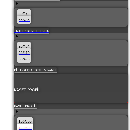
50/475
65/435
TRAPEZ KENET LEVHA
25/484
28/470
38/425
KILIT GEÇME SISTEM PANEL
KASET PROFIL
KASET PROFIL
100/600
120/600