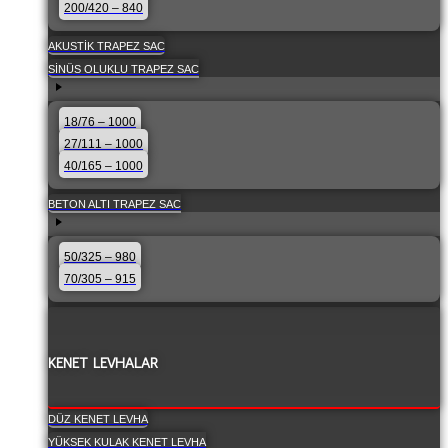
200/420 – 840
AKUSTIK TRAPEZ SAC
SINÜS OLUKLU TRAPEZ SAC
18/76 – 1000
27/111 – 1000
40/165 – 1000
BETON ALTI TRAPEZ SAC
50/325 – 980
70/305 – 915
KENET LEVHALAR
DÜZ KENET LEVHA
YÜKSEK KULAK KENET LEVHA