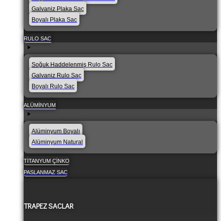
Galvaniz Plaka Sac
Boyalı Plaka Sac
RULO SAC
Soğuk Haddelenmiş Rulo Sac
Galvaniz Rulo Sac
Boyalı Rulo Sac
ALÜMINYUM
Alüminyum Boyalı
Alüminyum Natural
TITANYUM ÇINKO
PASLANMAZ SAC
TRAPEZ SACLAR