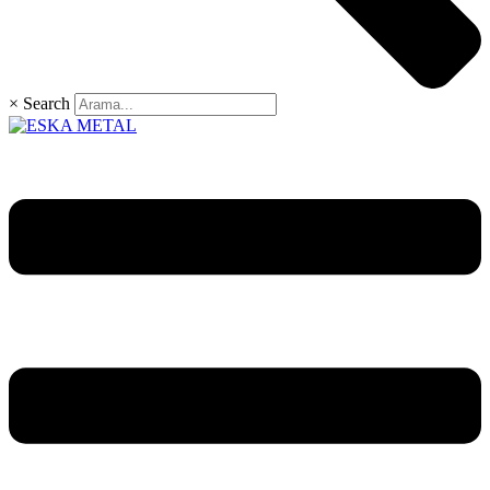
×
Search