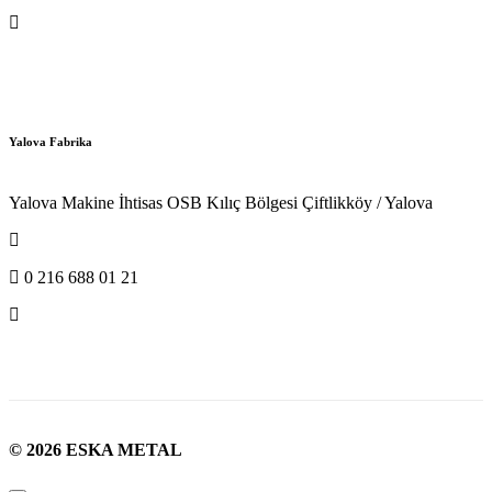
info@eskametal.com
Yalova Fabrika
Yalova Makine İhtisas OSB Kılıç Bölgesi Çiftlikköy / Yalova
0 216 688 01 20
0 216 688 01 21
info@eskametal.com
© 2026 ESKA METAL