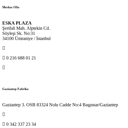
Merkez Ofis
ESKA PLAZA
Şerifali Mah. Alptekin Cd.
Söyleşi Sk. No:31
34100 Ümraniye / İstanbul
0 216 688 01 20
0 216 688 01 21
info@eskametal.com
Gaziantep Fabrika
Gaziantep 3. OSB 83324 Nolu Cadde No:4 Başpınar/Gaziantep
0 342 337 23 32 (pbx)
0 342 337 23 34