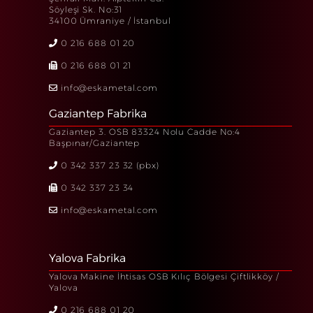
Söyleşi Sk. No:31
34100 Ümraniye / İstanbul
0 216 688 01 20
0 216 688 01 21
info@eskametal.com
Gaziantep Fabrika
Gaziantep 3. OSB 83324 Nolu Cadde No:4
Başpınar/Gaziantep
0 342 337 23 32 (pbx)
0 342 337 23 34
info@eskametal.com
Yalova Fabrika
Yalova Makine İhtisas OSB Kılıç Bölgesi Çiftlikköy /
Yalova
0 216 688 01 20