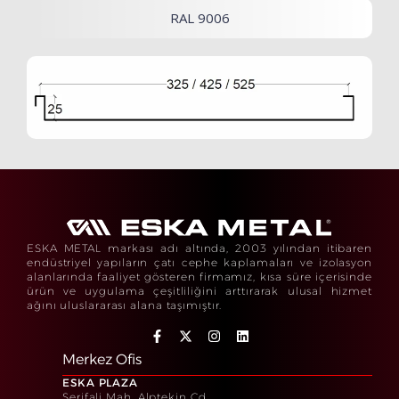
RAL 9006
ESKA METAL markası adı altında, 2003 yılından itibaren
endüstriyel yapıların çatı cephe kaplamaları ve izolasyon
alanlarında faaliyet gösteren firmamız, kısa süre içerisinde
ürün ve uygulama çeşitliliğini arttırarak ulusal hizmet
ağını uluslararası alana taşımıştır.
Merkez Ofis
ESKA PLAZA
Şerifali Mah. Alptekin Cd.